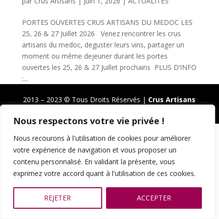
par
Crus Artisans
|
Juin 1, 2026
|
ACTUALITÉS
PORTES OUVERTES CRUS ARTISANS DU MEDOC LES
25, 26 & 27 Juillet 2026 Venez rencontrer les crus
artisans du medoc, deguster leurs vins, partager un
moment ou même dejeuner durant les portes
ouvertes les 25, 26 & 27 Juillet prochains PLUS D’INFO
:...
2013 – 2023 © Tous Droits Réservés |
Crus Artisans
du Médoc
Nous respectons votre vie privée !
N
ous
rec
our
ons
à
l
'
util
isation
de
cookies
pour
am
é
li
orer
vot
re
exp
é
ri
ence
de
navigation
et
v
ous
propos
er
un
cont
en
u
person
n
alis
é
.
En
valid
ant
la
pr
és
ente
,
v
ous
expr
ime
z
vot
re
accord
quant
à
l
'
util
isation
de
c
es
cookies
.
REJETER
ACCEPTER