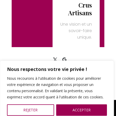
Crus
Artisans
Une vision et un
savoir-faire
unique.
Nous respectons votre vie privée !
Accueil
L’histoire
Les châteaux
Galerie photos
N
ous
rec
our
ons
à
l
'
util
isation
de
cookies
pour
am
é
li
orer
Nous contacter
vot
re
exp
é
ri
ence
de
navigation
et
v
ous
propos
er
un
Crus Artisans
cont
en
u
person
n
alis
é
.
En
valid
ant
la
pr
és
ente
,
v
ous
expr
ime
z
vot
re
accord
quant
à
l
'
util
isation
de
c
es
cookies
.
2013 – 2023 © Tous Droits Réservés |
Crus Artisans
REJETER
ACCEPTER
du Médoc