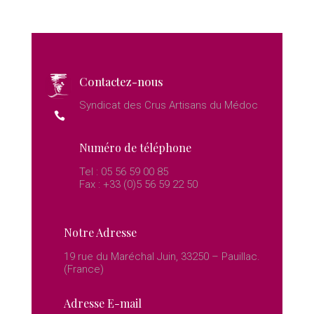
Commercialisation :
Pays d’Exportation :
Contactez-nous
Syndicat des Crus Artisans du Médoc
Numéro de téléphone
Tel : 05 56 59 00 85
Fax : +33 (0)5 56 59 22 50
Notre Adresse
19 rue du Maréchal Juin, 33250 – Pauillac.
(France)
Adresse E-mail