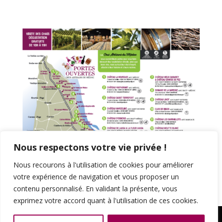
Nous respectons votre vie privée !
N
ous
rec
our
ons
à
l
'
util
isation
de
cookies
pour
am
é
li
orer
vot
re
exp
é
ri
ence
de
navigation
et
v
ous
propos
er
un
cont
en
u
person
n
alis
é
.
En
valid
ant
la
pr
és
ente
,
v
ous
expr
ime
z
vot
re
accord
quant
à
l
'
util
isation
de
c
es
cookies
.
2013 – 2023 © Tous Droits Réservés |
Crus Artisans