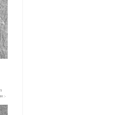
os
x :-