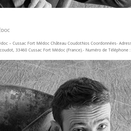
ÉDOC
édoc – Cussac Fort Médoc Château CoudotNos Coordonnées- Adress
 coudot, 33460 Cussac Fort Médoc (France).- Numéro de Téléphone :