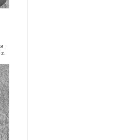
e :
 05